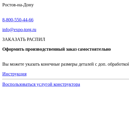
Ростов-на-Дону
8-800-550-44-66
info@expo-torg.ru
ЗАКАЗАТЬ РАСПИЛ
Оформить производственный заказ самостоятельно
Вы можете указать конечные размеры деталей с доп. обработкой 
Инструкция
Воспользоваться услугой конструктора
Узнать подробнее
Заказ образцов осуществляется на портале myEGGER.
Заказ образцов доступен только для юридических лиц и
На портале можно заказать образцы ЛДСП, БСП, PerfectS