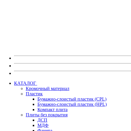
Также на портале myEGGER вы можете:
Скачать изображения декоров в высоком разрешении без в
Скачать каталоги, постеры и брошюры по любым материа
Скачать актуальные сертификаты на продукцию.
Получить информацию по предстоящим мероприятиям 
Перейти на портал myEGGER
КАТАЛОГ
Кромочный материал
Пластик
Бумажно-слоистый пластик (CPL)
Бумажно-слоистый пластик (HPL)
Компакт плита
Плиты без покрытия
ДСП
МДФ
Фанера