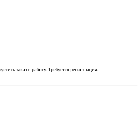
устить заказ в работу. Требуется регистрация.
умму до 700 р. — бесплатно.