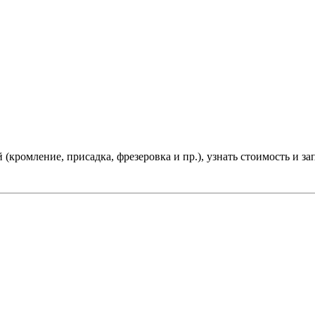
(кромление, присадка, фрезеровка и пр.), узнать стоимость и зап
 индивидуальных предпринимателей.
ense и столешниц.
В том числе, один раз в месяц, образцы на с