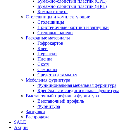
Бумажно-слоистый пластик (CPL)
Бумажно-слоистый пластик (HPL)
Компакт плита
Столешницы и комплектующие
Столешницы
Пристеночные бортики и заглушки
Стеновые панели
Расходные материалы
Гофрокартон
Клей
Перчатки
Пленка
Скотч
Саморезы
Средства для мытья
Мебельная фурнитура
Функциональная мебельная фурнитура
Крепёжная и соединительная фурнитура
Выставочный профиль и фурнитура
Выставочный профиль
Фурнитура
Заглушки
Распродажа
SALE
Акции