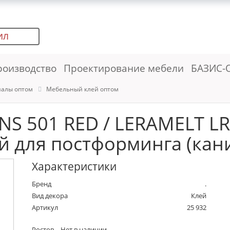
ИЛ
роизводство
Проектирование мебели
БАЗИС-
иалы оптом
Мебельный клей оптом
NS 501 RED / LERAMELT L
 для постформинга (кани
Характеристики
Бренд
.
Вид декора
Клей
Артикул
25 932
Ростов
Нет в наличии