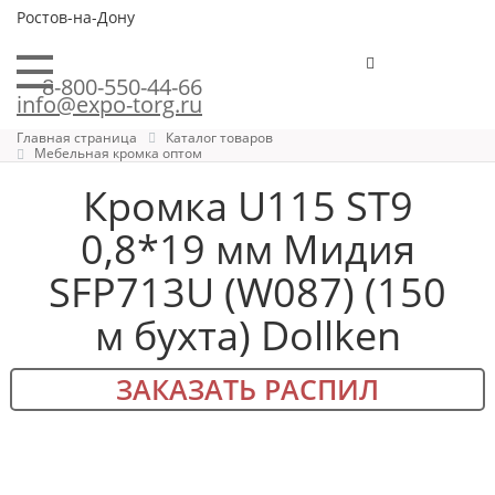
Ростов-на-Дону
8-800-550-44-66
info@expo-torg.ru
Главная страница
Каталог товаров
Мебельная кромка оптом
Кромка U115 ST9
0,8*19 мм Мидия
SFP713U (W087) (150
м бухта) Dollken
ЗАКАЗАТЬ РАСПИЛ