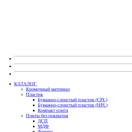
Также на портале myEGGER вы можете:
Скачать изображения декоров в высоком разрешении без в
Скачать каталоги, постеры и брошюры по любым материа
Скачать актуальные сертификаты на продукцию.
Получить информацию по предстоящим мероприятиям 
Перейти на портал myEGGER
КАТАЛОГ
Кромочный материал
Пластик
Бумажно-слоистый пластик (CPL)
Бумажно-слоистый пластик (HPL)
Компакт плита
Плиты без покрытия
ДСП
МДФ
Фанера