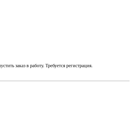
устить заказ в работу. Требуется регистрация.
умму до 700 р. — бесплатно.