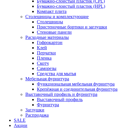
Бумажно-слоистый пластик (CPL)
Бумажно-слоистый пластик (HPL)
Компакт плита
Столешницы и комплектующие
Столешницы
Пристеночные бортики и заглушки
Стеновые панели
Расходные материалы
Гофрокартон
Клей
Перчатки
Пленка
Скотч
Саморезы
Средства для мытья
Мебельная фурнитура
Функциональная мебельная фурнитура
Крепёжная и соединительная фурнитура
Выставочный профиль и фурнитура
Выставочный профиль
Фурнитура
Заглушки
Распродажа
SALE
Акции