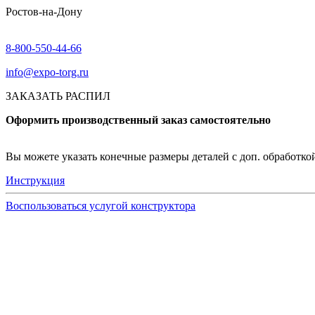
Ростов-на-Дону
8-800-550-44-66
info@expo-torg.ru
ЗАКАЗАТЬ РАСПИЛ
Оформить производственный заказ самостоятельно
Вы можете указать конечные размеры деталей с доп. обработкой 
Инструкция
Воспользоваться услугой конструктора
Узнать подробнее
Заказ образцов осуществляется на портале myEGGER.
Заказ образцов доступен только для юридических лиц и
На портале можно заказать образцы ЛДСП, БСП, PerfectS