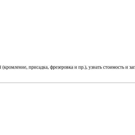
(кромление, присадка, фрезеровка и пр.), узнать стоимость и зап
 индивидуальных предпринимателей.
ense и столешниц.
В том числе, один раз в месяц, образцы на с