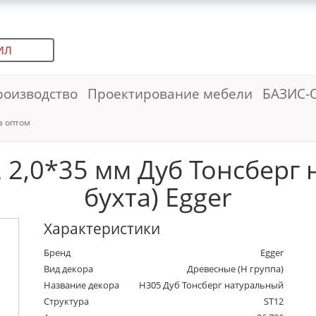
ИЛ
роизводство
Проектирование мебели
БАЗИС-
а оптом
 2,0*35 мм Дуб Тонсберг 
бухта) Egger
Характеристики
Бренд
Egger
Вид декора
Древесные (Н группа)
Название декора
H305 Дуб Тонсберг натуральный
Структура
ST12