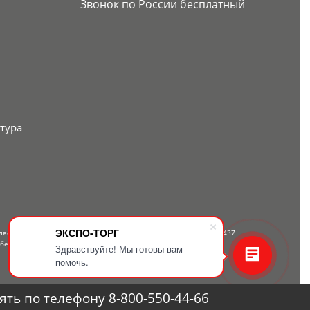
Звонок по России бесплатный
тура
ЭКСПО-ТОРГ
вляется публичной офертой, определяемой положениями Статьи 437
 бесплатному телефону — 8-800-550-44-66.
Здравствуйте! Мы готовы вам
помочь.
ть по телефону 8-800-550-44-66