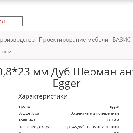
ИЛ
роизводство
Проектирование мебели
БАЗИС-
 оптом
,8*23 мм Дуб Шерман ант
Egger
Характеристики
Бренд
Egger
Вид декора
Акцентные и поперечные
Толщина
0,8 мм
Название декора
Q1346 Дуб Шерман антрацит