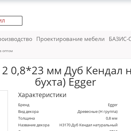
ИЛ
роизводство
Проектирование мебели
БАЗИС-
а оптом
2 0,8*23 мм Дуб Кендал 
бухта) Egger
Характеристики
Бренд
Egger
Вид декора
Древесные (Н группа)
Толщина
0,8 мм
Название декора
H3170 Дуб Кендал натуральный