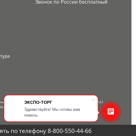
Звонок по России бесплатный
тура
ЭКСПО-ТОРГ
вляется публичной офертой, определяемой положениями Статьи 437
 бесплатному телефону — 8-800-550-44-66.
Здравствуйте! Мы готовы вам
помочь.
ть по телефону 8-800-550-44-66