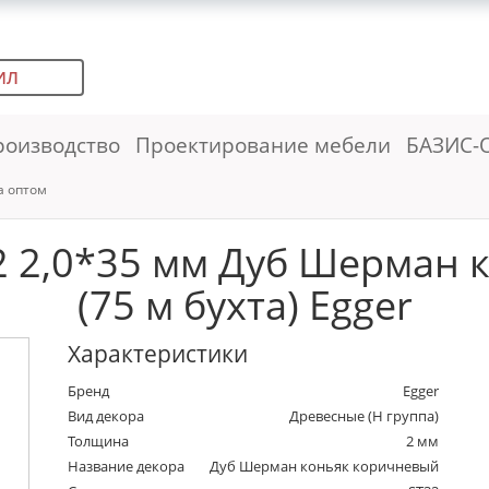
ИЛ
роизводство
Проектирование мебели
БАЗИС-
а оптом
2 2,0*35 мм Дуб Шерман 
(75 м бухта) Egger
Характеристики
Бренд
Egger
Вид декора
Древесные (Н группа)
Толщина
2 мм
Название декора
Дуб Шерман коньяк коричневый