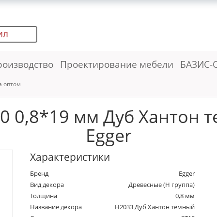
ИЛ
роизводство
Проектирование мебели
БАЗИС-
а оптом
 0,8*19 мм Дуб Хантон т
Egger
Характеристики
Бренд
Egger
Вид декора
Древесные (Н группа)
Толщина
0,8 мм
Название декора
H2033 Дуб Хантон темный