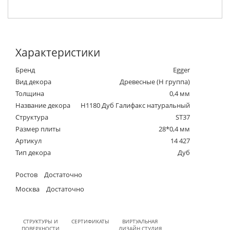
Характеристики
Бренд
Egger
Вид декора
Древесные (Н группа)
Толщина
0,4 мм
Название декора
H1180 Дуб Галифакс натуральный
Структура
ST37
Размер плиты
28*0,4 мм
Артикул
14 427
Тип декора
Дуб
Ростов
Достаточно
Москва
Достаточно
СТРУКТУРЫ И
СЕРТИФИКАТЫ
ВИРТУАЛЬНАЯ
ПОВЕРХНОСТИ
ДИЗАЙН СТУДИЯ